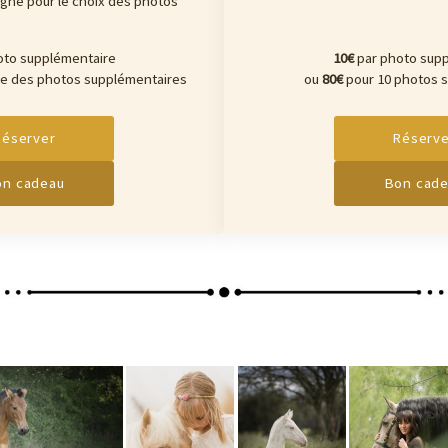
ligne pour le choix des photos
oto supplémentaire
10€
par photo supp
le des photos supplémentaires
ou
80€
pour 10 photos 
Réserver
Réserve
n cadeau
Bon cad