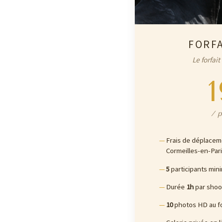
FORFA
Le forfait
/ p
Frais de déplace
Cormeilles-en-Pari
5
participants mi
Durée
1h
par shoo
10
photos HD au f