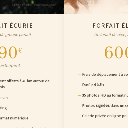
IT ÉCURIE
FORFAIT É
 de groupe parfait
Un forfait de rêve, 
190
60
€
articipant
Frais de déplacement à v
ment
offerts
à 40 km autour de
Durée
4 à 5h
sis
35
photos HD au format n
nimum
Photos
signées
dans un c
ting
Galerie privée en ligne po
ormat numérique