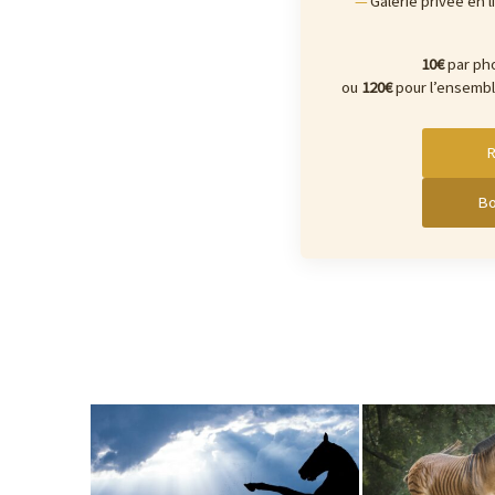
Galerie privée en 
10€
par ph
ou
120€
pour l’ensemb
Bo