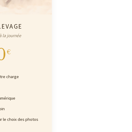
LEVAGE
à la journée
0
€
otre charge
umérique
oin
ur le choix des photos